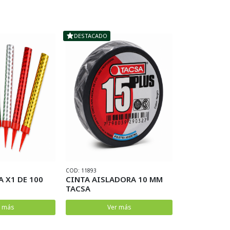
DESTACADO
DESTACADO
COD: 11893
COD: 13692
A X1 DE 100
CINTA AISLADORA 10 MM
PIEDRA P/E
TACSA
CERIUM
r más
Ver más
V