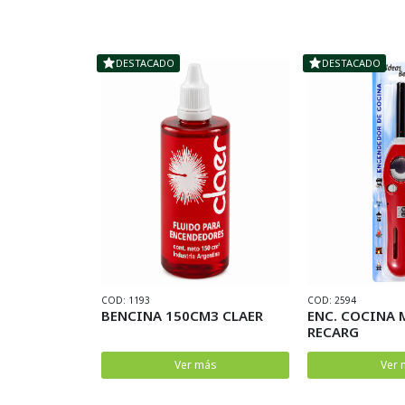
DESTACADO
DESTACADO
COD: 1193
COD: 2594
OLA OLAYING
BENCINA 150CM3 CLAER
ENC. COCINA 
RECARG
ás
Ver más
Ver 