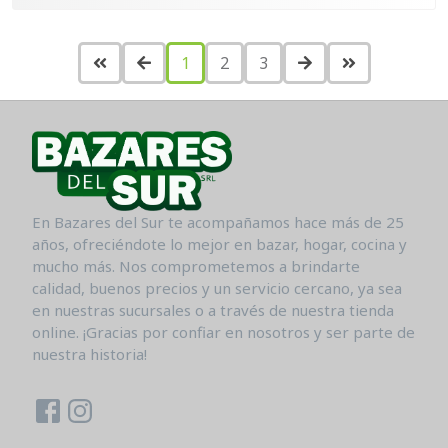
1
2
3
En Bazares del Sur te acompañamos hace más de 25
años, ofreciéndote lo mejor en bazar, hogar, cocina y
mucho más. Nos comprometemos a brindarte
calidad, buenos precios y un servicio cercano, ya sea
en nuestras sucursales o a través de nuestra tienda
online. ¡Gracias por confiar en nosotros y ser parte de
nuestra historia!