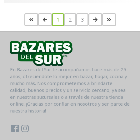
1
2
3
En Bazares del Sur te acompañamos hace más de 25
años, ofreciéndote lo mejor en bazar, hogar, cocina y
mucho más. Nos comprometemos a brindarte
calidad, buenos precios y un servicio cercano, ya sea
en nuestras sucursales o a través de nuestra tienda
online. ¡Gracias por confiar en nosotros y ser parte de
nuestra historia!